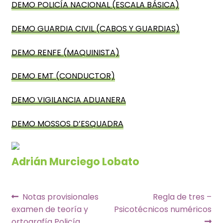
DEMO POLICÍA NACIONAL (ESCALA BÁSICA)
DEMO GUARDIA CIVIL (CABOS Y GUARDIAS)
DEMO RENFE (MAQUINISTA)
DEMO EMT (CONDUCTOR)
DEMO VIGILANCIA ADUANERA
DEMO MOSSOS D’ESQUADRA
Adrián Murciego Lobato
Navegación
Anterior:
Siguiente:
Notas provisionales
Regla de tres –
examen de teoría y
Psicotécnicos numéricos
de
ortografía Policía