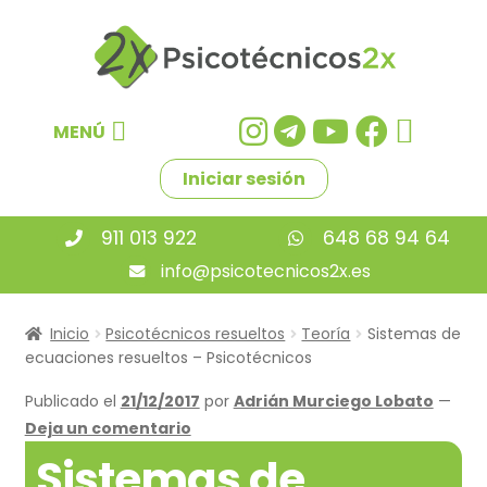
Ir
Ir
a
al
la
contenido
navegación
MENÚ
Iniciar sesión
911 013 922
648 68 94 64
info@psicotecnicos2x.es
Inicio
Psicotécnicos resueltos
Teoría
Sistemas de
ecuaciones resueltos – Psicotécnicos
Publicado el
21/12/2017
por
Adrián Murciego Lobato
—
Deja un comentario
Sistemas de