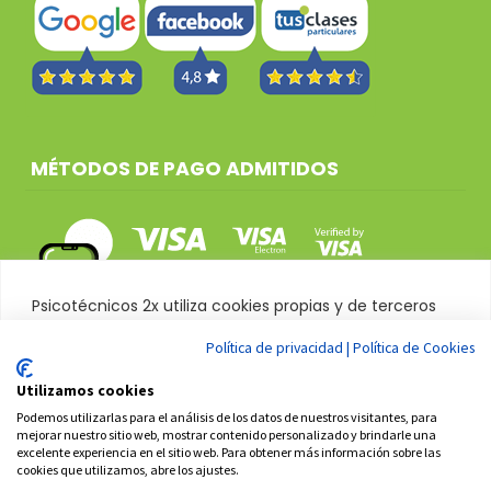
MÉTODOS DE PAGO ADMITIDOS
Psicotécnicos 2x utiliza cookies propias y de terceros
para mejorar su experiencia de navegación, recabar
Política de privacidad
|
Política de Cookies
datos estadísticos sobre las visitas a esta web y dotarla
de la adecuada seguridad, pudiendo ser
Utilizamos cookies
imprescindibles para el adecuado funcionamiento de
© 2016-2026 Psicotécnicos2x. Todos los
Podemos utilizarlas para el análisis de los datos de nuestros visitantes, para
la misma. Puedes consultar la política de cookies
mejorar nuestro sitio web, mostrar contenido personalizado y brindarle una
derechos reservados.
excelente experiencia en el sitio web. Para obtener más información sobre las
haciendo clic en el enlace.
cookies que utilizamos, abre los ajustes.
Aviso legal
Condiciones generales