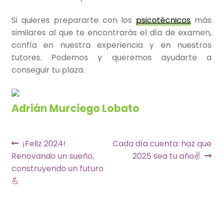
Si quieres prepararte con los
psicotécnicos
más
similares al que te encontrarás el día de examen,
confía en nuestra experiencia y en nuestros
tutores. Podemos y queremos ayudarte a
conseguir tu plaza.
Adrián Murciego Lobato
Navegación
Anterior:
Siguiente:
¡Feliz 2024!
Cada día cuenta: haz que
Renovando un sueño,
2025 sea tu año✌️
de
construyendo un futuro
entradas
💪