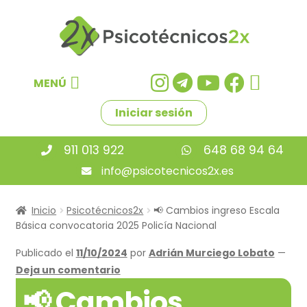
Ir
Ir
a
al
la
contenido
navegación
MENÚ
Iniciar sesión
911 013 922
648 68 94 64
info@psicotecnicos2x.es
Inicio
Psicotécnicos2x
📢 Cambios ingreso Escala
Básica convocatoria 2025 Policía Nacional
Publicado el
11/10/2024
por
Adrián Murciego Lobato
—
Deja un comentario
📢 Cambios