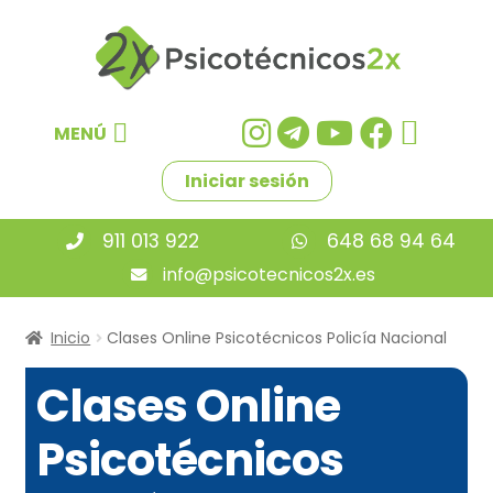
Ir
Ir
a
al
la
contenido
navegación
MENÚ
Iniciar sesión
911 013 922
648 68 94 64
info@psicotecnicos2x.es
Inicio
Clases Online Psicotécnicos Policía Nacional
Clases Online
Psicotécnicos