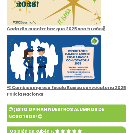
Cada día cuenta: haz que 2025 sea tu año✌️
📢 Cambios ingreso Escala Básica convocatoria 2025
Policía Nacional
😊 ¡ESTO OPINAN NUESTROS ALUMNOS DE
NOSOTROS! 😊
Opinión de Rubén F.