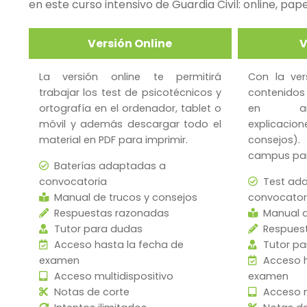
en este curso intensivo de Guardia Civil: online, pap
Versión Online
V
La versión online te permitirá
Con la ver
trabajar los test de psicotécnicos y
contenidos
ortografía en el ordenador, tablet o
en arch
móvil y además descargar todo el
explicacio
material en PDF para imprimir.
consejos)
campus para
Baterías adaptadas a
convocatoria
Test ada
Manual de trucos y consejos
convocator
Respuestas razonadas
Manual d
Tutor para dudas
Respues
Acceso hasta la fecha de
Tutor pa
examen
Acceso h
Acceso multidispositivo
examen
Notas de corte
Acceso m