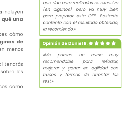
que dan para realizarlos es excesivo
(en algunos), pero va muy bien
ía
incluyen
para preparar esta OEP. Bastante
r qué una
contento con el resultado obtenido,
la recomiendo.»
abes cómo
ginas de
Opinión de Daniel R.
 en menos
«Me parece un curso muy
recomendable para reforzar,
al tendrás
mejorar y ganar en agilidad con
sobre los
trucos y formas de afrontar los
test.»
veces como