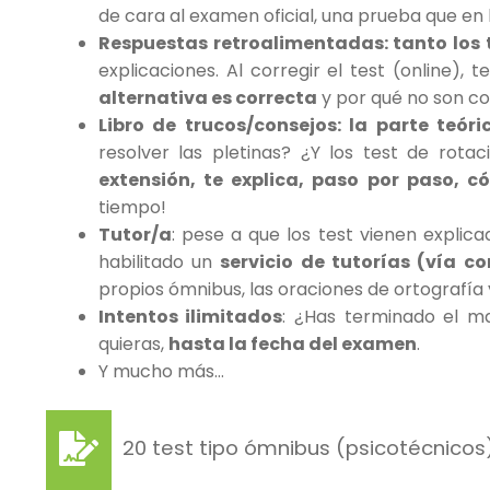
de cara al examen oficial, una prueba que en 
Respuestas retroalimentadas: tanto los 
explicaciones. Al corregir el test (online), 
alternativa es correcta
y por qué no son cor
Libro de trucos/consejos: la parte teór
resolver las pletinas? ¿Y los test de rot
extensión, te explica, paso por paso, 
tiempo!
Tutor/a
: pese a que los test vienen explic
habilitado un
servicio de tutorías (vía co
propios ómnibus, las oraciones de ortografía y
Intentos ilimitados
: ¿Has terminado el ma
quieras,
hasta la fecha del examen
.
Y mucho más…
20 test tipo ómnibus (psicotécnicos