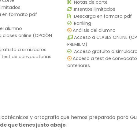
 corte
Notas de corte
ilimitados
Intentos ilimitados
 en formato pdf
Descarga en formato pdf
Ranking
del alumno
Análisis del alumno
 clases online (OPCIÓN
Acceso a CLASES ONLINE (O
PREMIUM)
ratuito a simulacros
Acceso gratuito a simulacr
 test de convocatorias
Acceso a test de convocato
anteriores
sicotécnicos y ortografía que hemos preparado para Guar
rde que tienes justo abajo
: