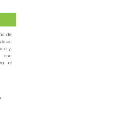
jas de
ecir,
eso y,
 ese
en el
s