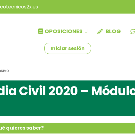
icotecnicos2x.es
OPOSICIONES
BLOG
Iniciar sesión
nsivo
ia Civil 2020 – Módul
ué quieres saber?