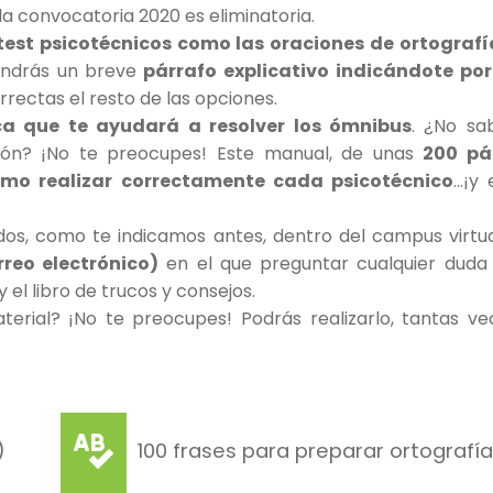
la convocatoria 2020 es eliminatoria.
test psicotécnicos como las oraciones de ortograf
tendrás un breve
párrafo explicativo indicándote po
rectas el resto de las opciones.
ica que te ayudará a resolver los ómnibus
. ¿No s
ación? ¡No te preocupes! Este manual, de unas
200 pá
cómo realizar correctamente cada psicotécnico
…¡y
ados, como te indicamos antes, dentro del campus virtu
rreo electrónico)
en el que preguntar cualquier duda 
 el libro de trucos y consejos.
terial? ¡No te preocupes! Podrás realizarlo, tantas 
)
100 frases para preparar ortografía