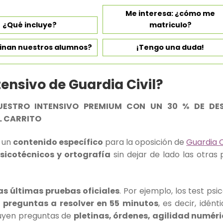
Me interesa: ¿cómo me
¿Qué incluye?
matriculo?
inan nuestros alumnos?
¡Tengo una duda!
tensivo de Guardia Civil?
ESTRO INTENSIVO PREMIUM CON UN 30 % DE DE
L CARRITO
r un
contenido específico
para la oposición de
Guardia C
sicotécnicos y ortografía
sin dejar de lado las otras 
s últimas pruebas oficiales
. Por ejemplo, los test ps
 preguntas a resolver en 55 minutos
, es decir, idén
cluyen preguntas de
pletinas, órdenes, agilidad numéri