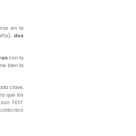
arse en la
afía),
dos
ras
con la
ne bien la
ada clase,
a que los
, son TEST
icotécnico