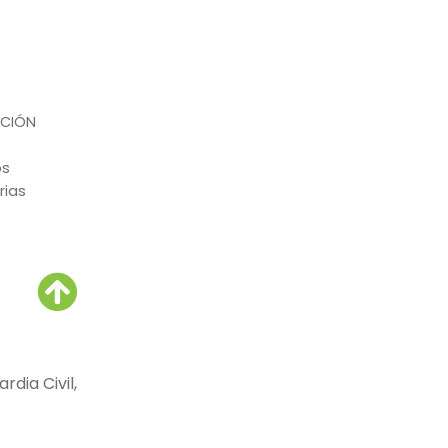
PCIÓN
os
rias
dia Civil,