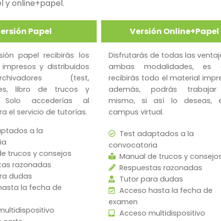
el y online+papel.
ersión Papel
Versión Online+Papel
sión papel recibirás los
Disfrutarás de todas las venta
 impresos y distribuidos
ambas modalidades, es d
ivadores (test,
recibirás todo el material impr
nes, libro de trucos y
además, podrás trabajar
. Solo accederías al
mismo, si así lo deseas, 
 el servicio de tutorías.
campus virtual.
ptados a la
Test adaptados a la
ia
convocatoria
e trucos y consejos
Manual de trucos y consejo
tas razonadas
Respuestas razonadas
ra dudas
Tutor para dudas
asta la fecha de
Acceso hasta la fecha de
examen
ultidispositivo
Acceso multidispositivo