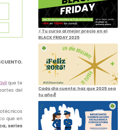
⚡ Tu curso al mejor precio en el
BLACK FRIDAY 2025
SCUENTO.
ivil
que te
Cada día cuenta: haz que 2025 sea
partes del
tu año✌️
icotécnicos
tico que en
ca, series