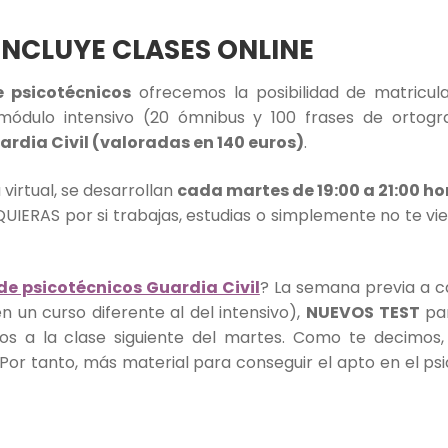
INCLUYE CLASES ONLINE
e psicotécnicos
ofrecemos la posibilidad de matricul
 módulo intensivo (20 ómnibus y 100 frases de ortogr
rdia Civil (valoradas en 140 euros)
.
 virtual, se desarrollan
cada martes de 19:00 a 21:00 ho
ERAS por si trabajas, estudias o simplemente no te vie
 de psicotécnicos Guardia Civil
? La semana previa a c
en un curso diferente al del intensivo),
NUEVOS TEST
par
dos a la clase siguiente del martes. Como te decimos
 Por tanto, más material para conseguir el apto en el ps